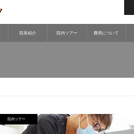
院⻑紹介
院内ツアー
費用について
院内ツアー