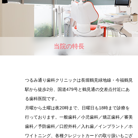
当院の特⻑
つるみ通り歯科クリニックは長堀鶴見緑地線・今福鶴見
駅から徒歩2分、国道479号と鶴見通の交差点付近にあ
る歯科医院です。
月曜から土曜は夜20時まで、日曜日も18時まで診療を
行っております。一般歯科／小児歯科／矯正歯科／審美
歯科／予防歯科／口腔外科／入れ歯／インプラント／ホ
ワイトニング、各種クレジットカードの取り扱いもござ