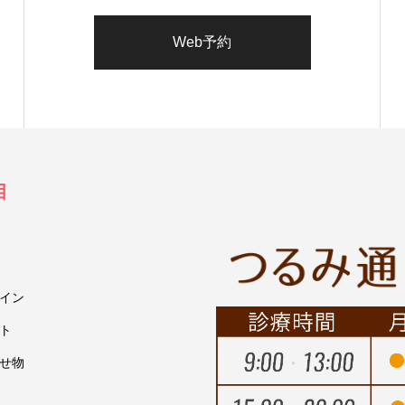
Web予約
目
イン
ト
せ物