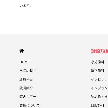
います。
HOME
診療項
HOME
小児歯科
当院の特⻑
矯正歯科
診療科目
インビザラ
院⻑紹介
インプラン
院内ツアー
詰め物・被
費用について
口腔外科