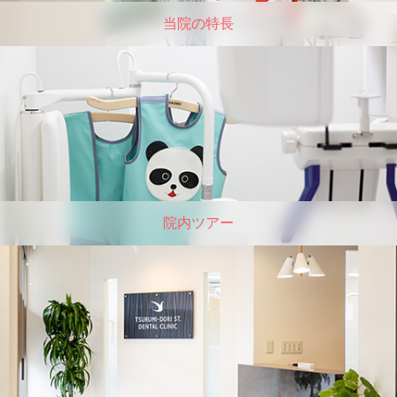
当院の特⻑
院内ツアー