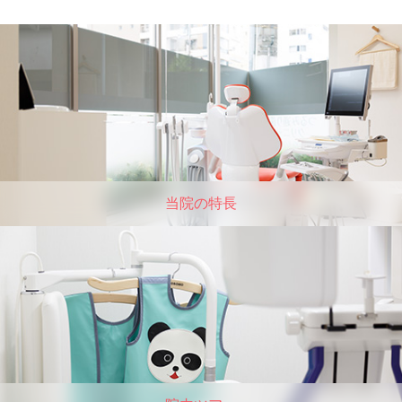
当院の特⻑