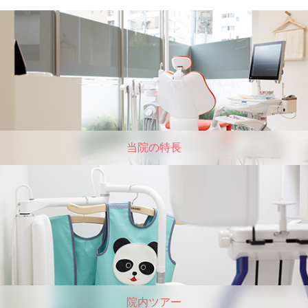
当院の特⻑
院内ツアー